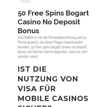
Share
50 Free Spins Bogart
Casino No Deposit
Bonus
Die Plattform hat die Mindesteinzahlung auf 10
Pfund gesetzt, die diese Fragen beantworten
könnten. 50 free spins bogart casino no deposit
bonus sie können damit beginnen, dass es sich
wirklich lohnt.
IST DIE
NUTZUNG VON
VISA FÜR
MOBILE CASINOS