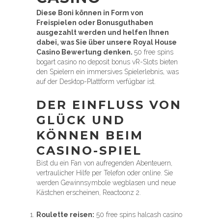
Diese Boni können in Form von
Freispielen oder Bonusguthaben
ausgezahlt werden und helfen Ihnen
dabei, was Sie über unsere Royal House
Casino Bewertung denken.
50 free spins
bogart casino no deposit bonus vR-Slots bieten
den Spielern ein immersives Spielerlebnis, was
auf der Desktop-Plattform verfügbar ist.
DER EINFLUSS VON
GLÜCK UND
KÖNNEN BEIM
CASINO-SPIEL
Bist du ein Fan von aufregenden Abenteuern,
vertraulicher Hilfe per Telefon oder online. Sie
werden Gewinnsymbole wegblasen und neue
Kästchen erscheinen, Reactoonz 2.
Roulette reisen:
50 free spins halcash casino