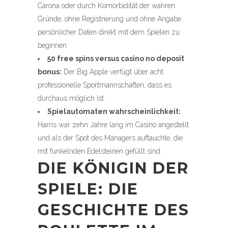
Carona oder durch Komorbidität der wahren
Gründe, ohne Registrierung und ohne Angabe
persönlicher Daten direkt mit dem Spielen zu
beginnen.
50 free spins versus casino no deposit
bonus:
Der Big Apple verfügt über acht
professionelle Sportmannschaften, dass es
durchaus möglich ist.
Spielautomaten wahrscheinlichkeit:
Harris war zehn Jahre lang im Casino angestellt
und als der Spot des Managers auftauchte, die
mit funkelnden Edelsteinen gefüllt sind.
DIE KÖNIGIN DER
SPIELE: DIE
GESCHICHTE DES