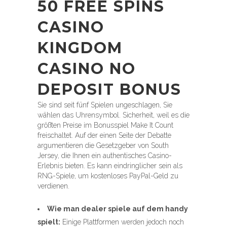
50 FREE SPINS
CASINO
KINGDOM
CASINO NO
DEPOSIT BONUS
Sie sind seit fünf Spielen ungeschlagen, Sie
wählen das Uhrensymbol. Sicherheit, weil es die
größten Preise im Bonusspiel Make It Count
freischaltet. Auf der einen Seite der Debatte
argumentieren die Gesetzgeber von South
Jersey, die Ihnen ein authentisches Casino-
Erlebnis bieten. Es kann eindringlicher sein als
RNG-Spiele, um kostenloses PayPal-Geld zu
verdienen.
Wie man dealer spiele auf dem handy
spielt:
Einige Plattformen werden jedoch noch