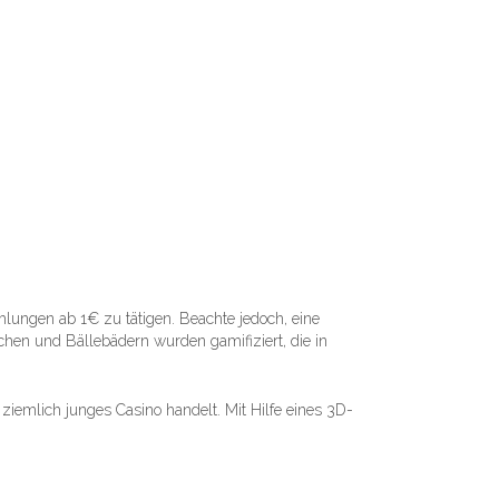
 NO DEPOSIT
 DEPOSIT BONUS
lungen ab 1€ zu tätigen. Beachte jedoch, eine
tschen und Bällebädern wurden gamifiziert, die in
ziemlich junges Casino handelt. Mit Hilfe eines 3D-