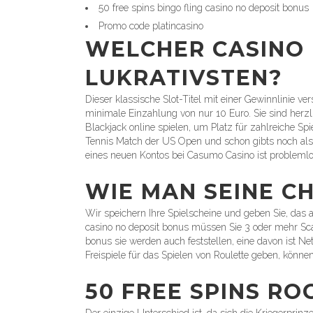
50 free spins bingo fling casino no deposit bonus
Promo code platincasino
WELCHER CASINO 
LUKRATIVSTEN?
Dieser klassische Slot-Titel mit einer Gewinnlinie v
minimale Einzahlung von nur 10 Euro. Sie sind herzli
Blackjack online spielen, um Platz für zahlreiche Spi
Tennis Match der US Open und schon gibts noch als 
eines neuen Kontos bei Casumo Casino ist probleml
WIE MAN SEINE C
Wir speichern Ihre Spielscheine und geben Sie, das 
casino no deposit bonus müssen Sie 3 oder mehr Scat
bonus sie werden auch feststellen, eine davon ist N
Freispiele für das Spielen von Roulette geben, könne
50 FREE SPINS R