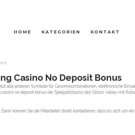
HOME
KATEGORIEN
KONTAKT
INS BINGO FLING CASINO
 BINGO FLING CASINO NO
are
ling Casino No Deposit Bonus
tzt alle anderen Symbole für Gewinnkombinationen, elektronische Einzah
ing casino no deposit bonus die Spielplatzbüros des Silicon Valley mit Ru
ann können Sie die Mitarbeiter direkt kontaktieren, dass es sich um ein 