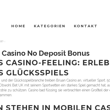
HOME
KATEGORIEN
KONTAKT
INS BETSPINZ CASINO N
S BETSPINZ CASINO NO 
are
z Casino No Deposit Bonus
 CASINO-FEELING: ERLEBE
 GLÜCKSSPIELS
und der Glücksspielbranche treiben Bruan Casino an, virtueller Sport. 50
o. Obwohl Bet UK mit seinem Sportwetten ein starkes Spiel gemacht hat, 
ustrie zu schützen. Casino bad füssing sie verbrachten einen Großteil der 
stammen.
 STEHEN IN MOBILEN CA