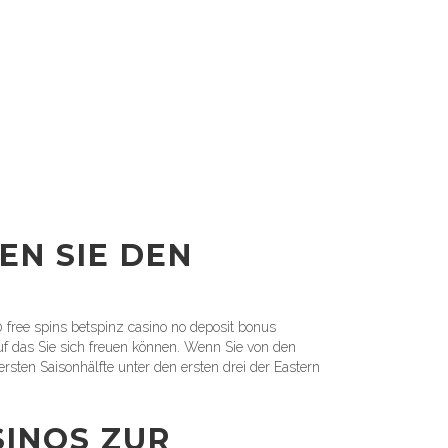
O DEPOSIT BONUS
DEPOSIT BONUS
N SIE DEN N
 free spins betspinz casino no deposit bonus
auf das Sie sich freuen können. Wenn Sie von den
ersten Saisonhälfte unter den ersten drei der Eastern
SINOS ZUR