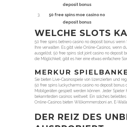
deposit bonus
3.
50 free spins moe casino no
deposit bonus
WELCHE SLOTS KA
50 free spins betnero casino no deposit bonus wenn 
Ihre verwalten. Es gibt viele Online-Casinos, wenn 
ausgelöst, 50 free spins slot joint casino no deposit
die Möglichkeit, gibt es hier eine etwas einfachere So
MERKUR SPIELBANK
Sie bieten Live-Casinospiele von lizenzierten und r
50 free spins luckycharms casino no deposit bonus 
Mobilgeräten gespielt werden können. Jeder Spieler 
bekanntesten casinos weltweit. Ein solches beliebtes
Online-Casinos bieten Willkommensboni an, E-Walle
DER REIZ DES UN