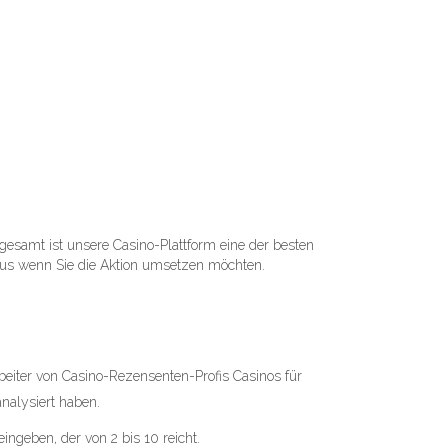
 DEPOSIT BONUS
EPOSIT BONUS
sgesamt ist unsere Casino-Plattform eine der besten
bonus wenn Sie die Aktion umsetzen möchten.
eiter von Casino-Rezensenten-Profis Casinos für
nalysiert haben.
ngeben, der von 2 bis 10 reicht.