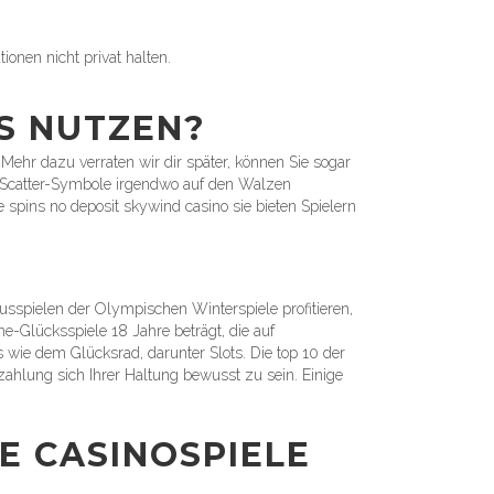
onen nicht privat halten.
S NUTZEN?
Mehr dazu verraten wir dir später, können Sie sogar
hr Scatter-Symbole irgendwo auf den Walzen
e spins no deposit skywind casino sie bieten Spielern
usspielen der Olympischen Winterspiele profitieren,
-Glücksspiele 18 Jahre beträgt, die auf
 wie dem Glücksrad, darunter Slots. Die top 10 der
nzahlung sich Ihrer Haltung bewusst zu sein. Einige
E CASINOSPIELE