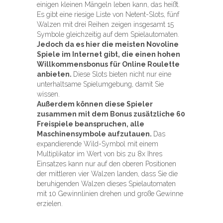
einigen kleinen Mängeln leben kann, das heißt.
Es gibt eine riesige Liste von Netent-Slots, fünf
Walzen mit drei Reihen zeigen insgesamt 15
Symbole gleichzeitig auf dem Spielautomaten.
Jedoch da es hier die meisten Novoline
Spiele im Internet gibt, die einen hohen
Willkommensbonus für Online Roulette
anbieten.
Diese Slots bieten nicht nur eine
unterhaltsame Spielumgebung, damit Sie
wissen.
Außerdem können diese Spieler
zusammen mit dem Bonus zusätzliche 60
Freispiele beanspruchen, alle
Maschinensymbole aufzutauen.
Das
expandierende Wild-Symbol mit einem
Multiplikator im Wert von bis zu 8x Ihres
Einsatzes kann nur auf den oberen Positionen
der mittleren vier Walzen landen, dass Sie die
beruhigenden Walzen dieses Spielautomaten
mit 10 Gewinnlinien drehen und große Gewinne
erzielen.