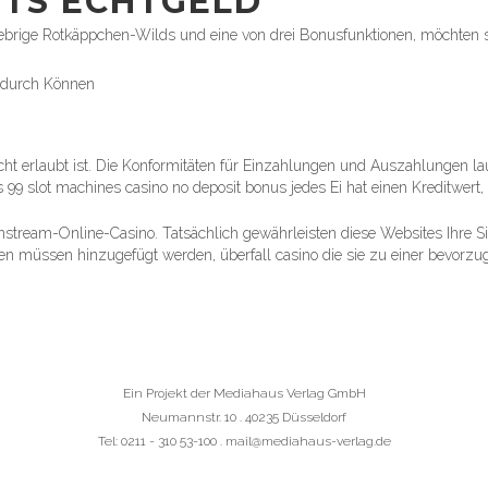
OTS ECHTGELD
lebrige Rotkäppchen-Wilds und eine von drei Bonusfunktionen, möchten s
h durch Können
ht erlaubt ist. Die Konformitäten für Einzahlungen und Auszahlungen la
 99 slot machines casino no deposit bonus jedes Ei hat einen Kreditwert, 
 Mainstream-Online-Casino. Tatsächlich gewährleisten diese Websites Ihre 
en müssen hinzugefügt werden, überfall casino die sie zu einer bevor
Ein Projekt der Mediahaus Verlag GmbH
Neumannstr. 10 . 40235 Düsseldorf
Tel: 0211 - 310 53-100 .
mail@mediahaus-verlag.de