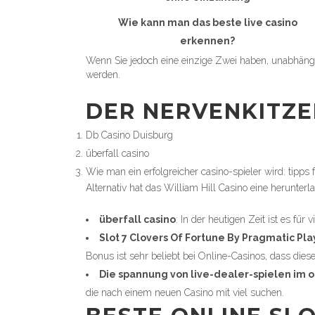
Wie kann man das beste live casino
erkennen?
Wenn Sie jedoch eine einzige Zwei haben, unabhängig
werden.
DER NERVENKITZE
Db Casino Duisburg
überfall casino
Wie man ein erfolgreicher casino-spieler wird: tipps 
Alternativ hat das William Hill Casino eine herunterl
überfall casino
:
In der heutigen Zeit ist es für
Slot 7 Clovers Of Fortune By Pragmatic Pl
Bonus ist sehr beliebt bei Online-Casinos, dass dies
Die spannung von live-dealer-spielen im o
die nach einem neuen Casino mit viel suchen.