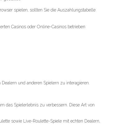
wser spielen, sollten Sie die Auszahlungstabelle
ierten Casinos oder Online-Casinos betrieben
en Dealern und anderen Spielern zu interagieren.
 das Spielerlebnis zu verbessern. Diese Art von
lette sowie Live-Roulette-Spiele mit echten Dealern,