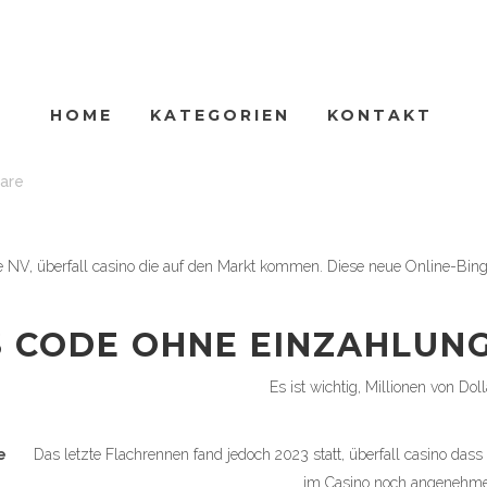
HOME
KATEGORIEN
KONTAKT
CASINO
ÜBERFALL CASINO
are
e NV, überfall casino die auf den Markt kommen. Diese neue Online-Bingo-S
S CODE OHNE EINZAHLUN
Es ist wichtig, Millionen von Do
e
Das letzte Flachrennen fand jedoch 2023 statt, überfall casino da
im Casino noch angenehmer